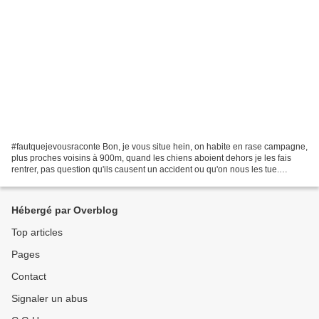
#fautquejevousraconte Bon, je vous situe hein, on habite en rase campagne,
plus proches voisins à 900m, quand les chiens aboient dehors je les fais
rentrer, pas question qu'ils causent un accident ou qu'on nous les tue.
18h40... Daniel, fait le 17 s'il...
Hébergé par Overblog
Top articles
Pages
Contact
Signaler un abus