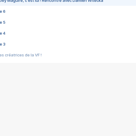
bey Maguire, c'est lui ! Rencontre avec Damien Witecka
e 6
e 5
e 4
e 3
s créatrices de la VF !
e 2
e 1
e Mektoub My Love arrive enfin ! Rencontre avec Shaïn Boumedine et Sal
i : après Toni en famille
elle réalise le bouleversant Dites lui que je l'aime
ais ! Rencontre autour de Vie privée de Rebecca Zlotowski
 de Marguerite, Grave... Rencontre avec Ella Rumpf