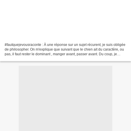
#fautquejevousraconte : À une réponse sur un sujet récurent, je suis obligée
de philosopher. On m'explique que suivant que le chien ait du caractère, ou
pas, il faut rester le dominant , manger avant, passer avant. Du coup, je
m'intéresse, je m'interpelle,...