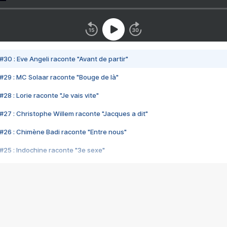
#30 : Eve Angeli raconte "Avant de partir"
#29 : MC Solaar raconte "Bouge de là"
28 : Lorie raconte "Je vais vite"
#27 : Christophe Willem raconte "Jacques a dit"
#26 : Chimène Badi raconte "Entre nous"
#25 : Indochine raconte "3e sexe"
#24 : Zaho raconte "C'est chelou"
#23 : Patrick Bruel raconte "Au café des délices"
#22 : Kyo raconte "Le chemin"
#21 : Nolwenn Leroy raconte "Cassé"