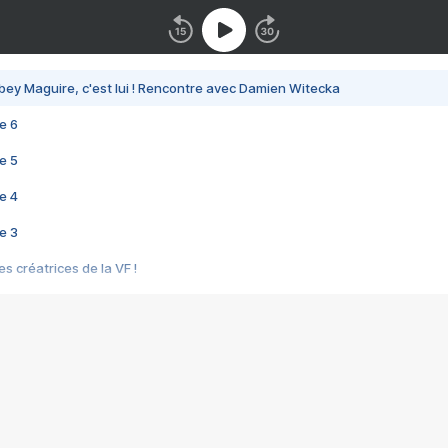
bey Maguire, c'est lui ! Rencontre avec Damien Witecka
e 6
e 5
e 4
e 3
s créatrices de la VF !
e 2
e 1
e Mektoub My Love arrive enfin ! Rencontre avec Shaïn Boumedine et Sal
i : après Toni en famille