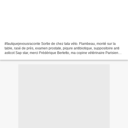
#fautquejevousraconte Sortie de chez tata véto. Flambeau, monté sur la
table, rasé de près, examen prostate, piqure antibiotique, suppositoire anti
asticot Sap star, merci Frédérique Bertetto, ma copine vétérinaire Parisienne.
(Myiases) Un chien hyper...