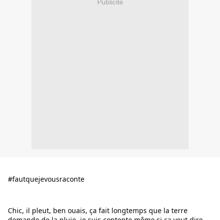
Publicité
#fautquejevousraconte
Chic, il pleut, ben ouais, ça fait longtemps que la terre 
demande de la pluie, je suis contente même si ça veut dire 