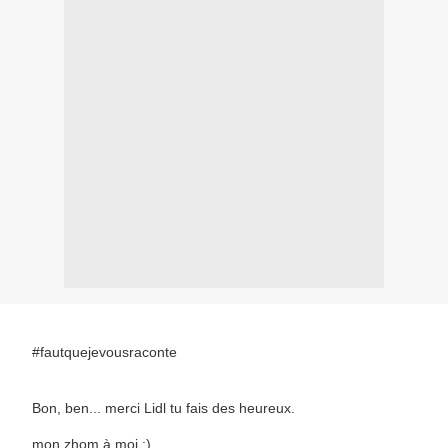
#fautquejevousraconte
Bon, ben... merci Lidl tu fais des heureux.
mon zhom à moi :)