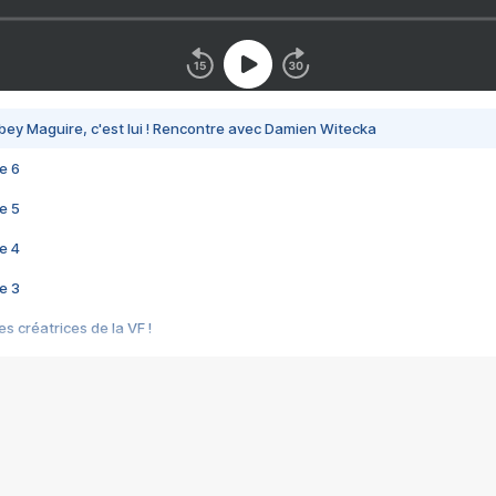
bey Maguire, c'est lui ! Rencontre avec Damien Witecka
e 6
e 5
e 4
e 3
s créatrices de la VF !
e 2
e 1
e Mektoub My Love arrive enfin ! Rencontre avec Shaïn Boumedine et Sal
i : après Toni en famille