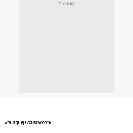
Publicité
#fautquejevousraconte