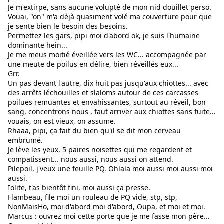
Je m'extirpe, sans aucune volupté de mon nid douillet perso.
Vouai, "on" m'a déjà quasiment volé ma couverture pour que 
je sente bien le besoin des besoins.
Permettez les gars, pipi moi d'abord ok, je suis l'humaine 
dominante hein...
Je me meus moitié éveillée vers les WC... accompagnée par 
une meute de poilus en délire, bien réveillés eux...
Grr.
Un pas devant l'autre, dix huit pas jusqu'aux chiottes... avec 
des arrêts léchouilles et slaloms autour de ces carcasses 
poilues remuantes et envahissantes, surtout au réveil, bon 
sang, concentrons nous , faut arriver aux chiottes sans fuite... 
vouais, on est vieux, on assume.
Rhaaa, pipi, ça fait du bien qu'il se dit mon cerveau 
embrumé.
Je lève les yeux, 5 paires noisettes qui me regardent et 
compatissent... nous aussi, nous aussi on attend.
Pilepoil, j'veux une feuille PQ. Ohlala moi aussi moi aussi moi 
aussi.
Iolite, t'as bientôt fini, moi aussi ça presse.
Flambeau, file moi un rouleau de PQ vide, stp, stp, 
NonMaisHo, moi d'abord moi d'abord, Oupa, et moi et moi.
Marcus : ouvrez moi cette porte que je me fasse mon père...