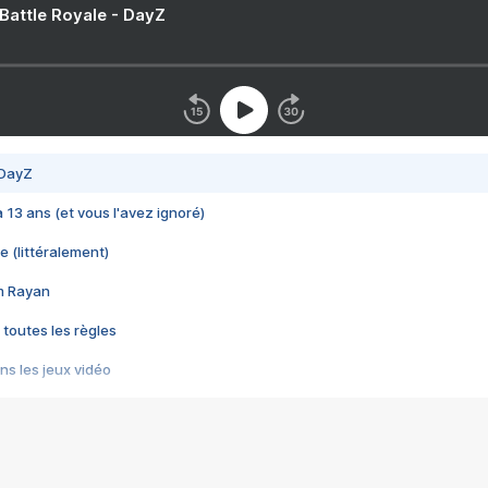
 Battle Royale - DayZ
 DayZ
 a 13 ans (et vous l'avez ignoré)
e (littéralement)
im Rayan
 toutes les règles
s les jeux vidéo
us choquant de Rockstar ? - Le scandale BULLY
e plus moche de Steam
du RÊVE tourne au CAUCHEMAR