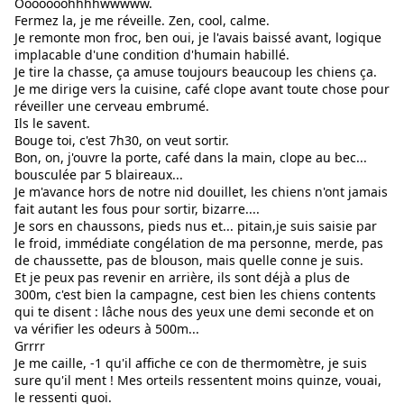
Ooooooohhhhwwwww.
Fermez la, je me réveille. Zen, cool, calme.
Je remonte mon froc, ben oui, je l'avais baissé avant, logique 
implacable d'une condition d'humain habillé.
Je tire la chasse, ça amuse toujours beaucoup les chiens ça.
Je me dirige vers la cuisine, café clope avant toute chose pour 
réveiller une cerveau embrumé.
Ils le savent.
Bouge toi, c'est 7h30, on veut sortir.
Bon, on, j'ouvre la porte, café dans la main, clope au bec... 
bousculée par 5 blaireaux...
Je m'avance hors de notre nid douillet, les chiens n'ont jamais 
fait autant les fous pour sortir, bizarre....
Je sors en chaussons, pieds nus et... pitain,je suis saisie par 
le froid, immédiate congélation de ma personne, merde, pas 
de chaussette, pas de blouson, mais quelle conne je suis.
Et je peux pas revenir en arrière, ils sont déjà a plus de 
300m, c'est bien la campagne, cest bien les chiens contents 
qui te disent : lâche nous des yeux une demi seconde et on 
va vérifier les odeurs à 500m...
Grrrr
Je me caille, -1 qu'il affiche ce con de thermomètre, je suis 
sure qu'il ment ! Mes orteils ressentent moins quinze, vouai, 
le ressenti quoi.