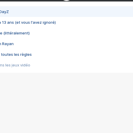
 DayZ
 a 13 ans (et vous l'avez ignoré)
e (littéralement)
im Rayan
 toutes les règles
s les jeux vidéo
us choquant de Rockstar ? - Le scandale BULLY
e plus moche de Steam
du RÊVE tourne au CAUCHEMAR
pendant 8 heures
it… à tort
umiliés par un jeu vidéo