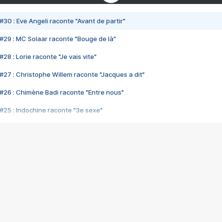
#30 : Eve Angeli raconte "Avant de partir"
#29 : MC Solaar raconte "Bouge de là"
28 : Lorie raconte "Je vais vite"
#27 : Christophe Willem raconte "Jacques a dit"
#26 : Chimène Badi raconte "Entre nous"
#25 : Indochine raconte "3e sexe"
#24 : Zaho raconte "C'est chelou"
#23 : Patrick Bruel raconte "Au café des délices"
#22 : Kyo raconte "Le chemin"
#21 : Nolwenn Leroy raconte "Cassé"
#20 : Patrick Hernandez raconte "Born to be alive"
#19 : Lorie raconte "Près de moi"