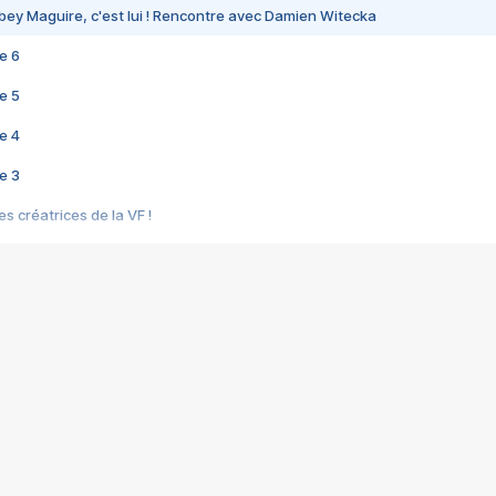
bey Maguire, c'est lui ! Rencontre avec Damien Witecka
e 6
e 5
e 4
e 3
s créatrices de la VF !
e 2
e 1
e Mektoub My Love arrive enfin ! Rencontre avec Shaïn Boumedine et Sal
i : après Toni en famille
elle réalise le bouleversant Dites lui que je l'aime
ais ! Rencontre autour de Vie privée de Rebecca Zlotowski
 de Marguerite, Grave... Rencontre avec Ella Rumpf