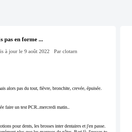
is pas en forme ...
is à jour le 9 août 2022
Par clotarn
ais alors pas du tout, fièvre, bronchite, crevée, épuisée. 
ée faire un test PCR..mercredi matin..
otions pour dents, les brosses inter dentaires et j'en passe. 
carrément plus que les marques de pâtes, Bari là, l'eusses tu 