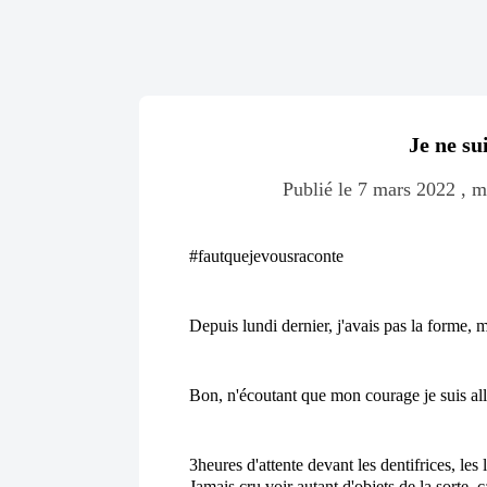
Je ne su
Publié le 7 mars 2022 , m
#fautquejevousraconte
Depuis lundi dernier, j'avais pas la forme, m
Bon, n'écoutant que mon courage je suis all
3heures d'attente devant les dentifrices, les l
Jamais cru voir autant d'objets de la sorte, 