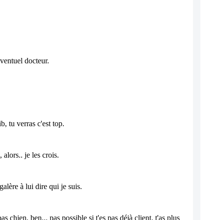
ventuel docteur. 
, tu verras c'est top.
alors.. je les crois.
alère à lui dire qui je suis. 
as chien, ben... pas possible si t'es pas déjà client, t'as plus 