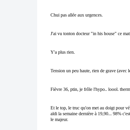
Chui pas allée aux urgences.
J'ai vu tonton docteur "in his house" ce mat
Y'a plus rien.
Tension un peu haute, rien de grave (avec le 
Fièvre 36, ptin, je frôle l'hypo.. loool. ther
Et le top, le truc qu'on met au doigt pour v
aldi la semaine dernière à 19,90... 98% c'est
le majeur. 