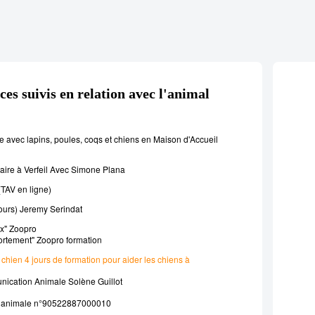
ces suivis en relation avec l'animal
e avec lapins, poules, coqs et chiens en Maison d'Accueil
aire à Verfeil Avec Simone Plan
a
(TAV en ligne)
urs) Jeremy Serindat
ux" Zoopro
portement" Zoopro formation
hien 4 jours de formation pour aider les chiens à
nication
A
nimale Solène Guillot
 animale n°
90522887000010