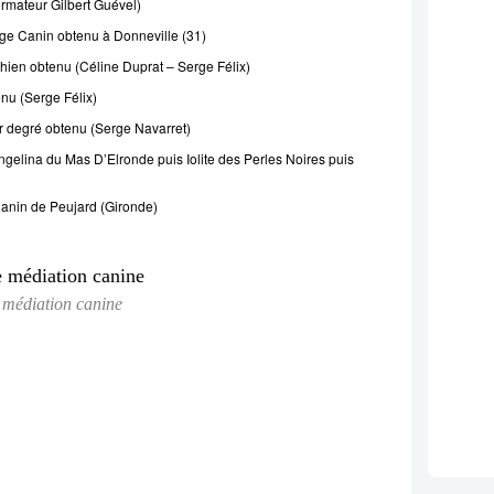
rmateur Gilbert Guével)
vage Canin obtenu à Donneville (31)
ien obtenu (Céline Duprat – Serge Félix)
enu (Serge Félix)
r degré obtenu (Serge Navarret)
ngelina du Mas D’Elronde puis Iolite des Perles Noires puis
Canin de Peujard (Gironde)
médiation canine