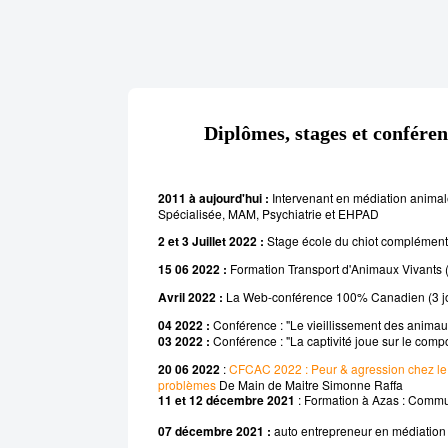
Diplômes, stages et conféren
2011 à aujourd'hui :
Intervenant en médiation animal
Spécialisée, MAM, Psychiatrie
et EHPAD
2 et 3 Juillet 2022 :
Stage école du chiot complément
15 06 2022 :
Formation Transport d'Animaux Vivants 
A
vril 2022 :
La Web-conférence 100% Canadien (3 jo
04 2022 :
Conférence : "Le vieillissement des anima
03 2022 :
Conférence : "La captivité joue sur le com
20 06 202
2
:
CFCAC 2022 : Peur & agression chez le c
problèmes
De Main de Maitre
Simonne Raffa
11 et 12 décembre 2021
: Formation à Azas :
C
ommu
07
décembre 2021 :
auto entrepreneur en médiation