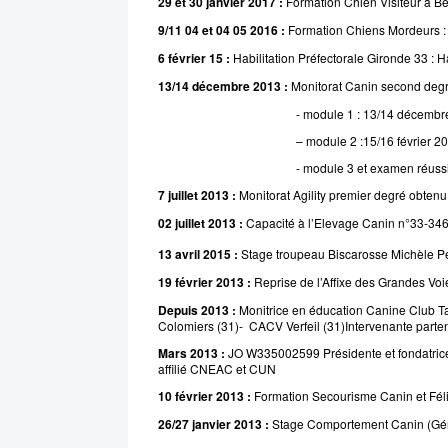
29 et 30 janvier 2017 :
Formation Chien Visiteur à B
9/11 04 et 04 05 2016 :
Formation Chiens Mordeurs :
6
février
15 :
Habilitation Préfectorale Gironde 33 : H
13/14 décembre 2013 :
Monitorat Canin second deg
- module 1 : 13/14 décembre 
– module 2 :15/16 février 20
- module 3 et examen réussi le 19-20 a
7 juillet 2013 :
Monitorat Agility premier degré obten
02
juillet
2013 :
Capacité à l’Elevage Canin n°33-346
13 avril 2015
:
Stage troupeau Biscarosse Michèle Pe
19 février 2013 :
Reprise de l’Affixe des Grandes Vo
Depuis 2013 :
Monitrice en éducation Canine Club Ta
Colomiers (31)- CACV
Verfeil (31)Intervenante parte
Mars 2013
:
JO W335002599 Présidente et fondatrice
affilié
CNEAC
et
CUN
10
février
2013 :
Formation Secourisme Canin et Fél
26/27 janvier 2013 :
Stage Comportement Canin (Gé