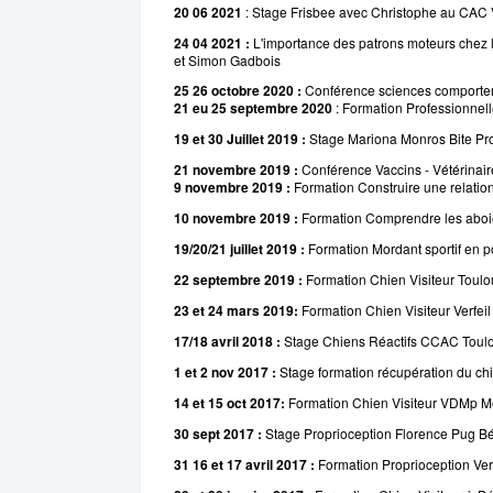
20 06 2021
:
Stage Frisbee avec Christophe au CAC V
24 04 2021 :
L'importance des patrons moteurs chez 
et Simon Gadbois
25 26 octobre 2020
:
Conférence sciences comporte
21 eu 25 septembre 2020
: Formation Professionne
19 et 30 Juillet 2019 :
Stage Mariona Monros Bite Pro
21 novembre 2019 :
Conférence Vaccins - Vétérinair
9
novembre
2019 :
Formation Construire une relatio
10
novembre
2019 :
Formation Comprendre les aboi
19/20/21 juillet 2019 :
Formation Mordant sportif en p
22 septembre 2019 :
Formation Chien Visiteur Toul
23 et 24 mars 2019:
Formation Chien Visiteur Verfeil
17/18 avril 2018 :
Stage Chiens Réactifs CCAC Toulou
1 et 2 nov 2017 :
Stage formation récupération du chi
14 et 15 oct 2017:
Formation Chien Visiteur VDMp M
30 sept 2017 :
Stage Proprioception Florence Pug B
31 16 et 17 avril 2017 :
Formation Proprioception Ver