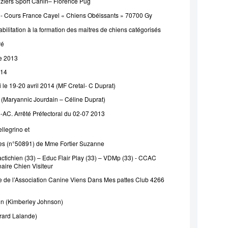
éziers Sport Canin– Florence Pug
 - Cours France Cayel « Chiens Obéissants » 70700 Gy
abilitation à la formation des maitres de chiens catégorisés
ré
2013
14
vril 2014 (MF Cretal- C Duprat)
u (Maryannic Jourdain – Céline Duprat)
-AC. Arrêté Préfectoral du 02-07 2013
llegrino et
ies (n°50891) de Mme Fortier Suzanne
ctichien (33) – Educ Flair Play (33) – VDMp (33) - C
CAC
naire Chien Visiteur
 de l’Association Canine Viens Dans Mes pattes Club 4266
in (Kimberley Johnson)
rard Lalande)