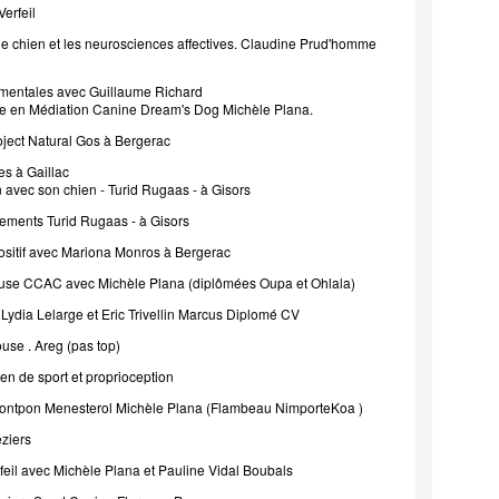
erfeil
le chien et les neurosciences affectives. Claudine Prud'homme
mentales avec Guillaume Richard
lle en Médiation Canine Dream's Dog Michèle Plana.
ject Natural Gos à Bergerac
es à Gaillac
n avec son chien - Turid Rugaas - à Gisors
ements Turid Rugaas - à Gisors
ositif avec Mariona Monros à Bergerac
ouse CCAC avec Michèle Plana (diplômées Oupa et Ohlala)
 Lydia Lelarge et Eric Trivellin Marcus Diplomé CV
se . Areg (pas top)
en de sport et proprioception
ontpon Menesterol Michèle Plana (Flambeau NimporteKoa )
é
ziers
feil avec Michèle Plana et Pauline Vidal Boubals