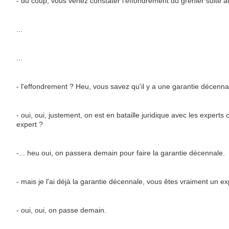
- du coup, vous venez constater l'effondrement du grenier suite au
...
...
- l'effondrement ? Heu, vous savez qu'il y a une garantie décenna
- oui, oui, justement, on est en bataille juridique avec les experts
expert ?
-... heu oui, on passera demain pour faire la garantie décennale.
- mais je l'ai déjà la garantie décennale, vous êtes vraiment un ex
- oui, oui, on passe demain.