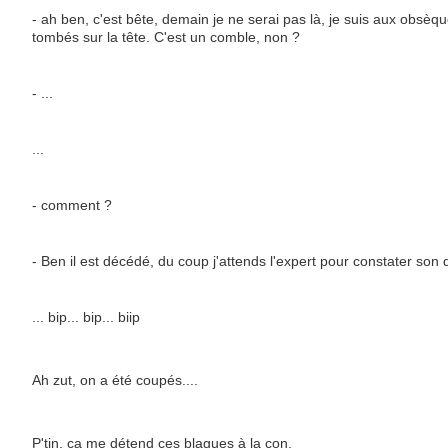
- ah ben, c'est bête, demain je ne serai pas là, je suis aux obsèq
tombés sur la tête. C'est un comble, non ?
- ...
...
- comment ?
- Ben il est décédé, du coup j'attends l'expert pour constater so
... bip... bip... biip
Ah zut, on a été coupés....
P'tin, ça me détend ces blagues à la con.