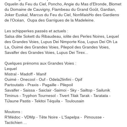
Oquelin du Feu du Ciel, Poncho, Angie du Mas d'Elronde, Blomet
du Domaine de Cauvigny, Flambeau du Grand Goût, Gardian,
Joker Euskal, Marcus du Feu du Ciel, NonMaisHo des Gardiens
de l'Océan, Oupa des Garrigues de la Madeleine.
Les schipperkes passés et actuels :
Salsa dite Sokett du Ribaudeau, iolite des Perles Noires, Lequel
des Grandes Voies, Lupus Dei Nimporte Koa, Lupus Dei Oh La
La, Ouimé des Grandes Voies, Pilepoil des Grandes Voies,
Savalfer des Grandes Voies, Lupus Dei Tirex...
Quelques prénoms aux Grandes Voies :
Lequel
Mistral - Madoff - Manif
Ouimé - Onecool - Ouf - Odela2linfini - Opif
Partoutatis - Praxis - Pagaille - Pilepoil
Savalfer - Saissa - Saiclair -Saimoi - Sky - Sailtop - Sailunik
Timinus - Tryphon Tournesol - Tivert Tilak Tarak - Taratata -
TiJaune Pastis - Tekitoi Téquila - Toulousain
Moutons :
R'Médoc - VDMp - Tête Noire - L'Sapelpa - Pimousse -
Tactichien ...