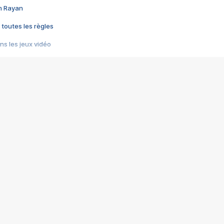
im Rayan
 toutes les règles
s les jeux vidéo
us choquant de Rockstar ? - Le scandale BULLY
e plus moche de Steam
du RÊVE tourne au CAUCHEMAR
pendant 8 heures
it… à tort
umiliés par un jeu vidéo
ire - Final Fantasy 8
ti un empire - Age of Empires
story DOFUS